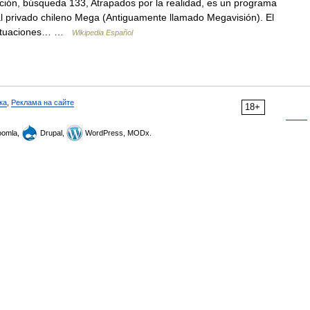
ión, búsqueda 133, Atrapados por la realidad, es un programa
nal privado chileno Mega (Antiguamente llamado Megavisión). El
s situaciones… …
Wikipedia Español
ка
,
Реклама на сайте
18+
omla,
Drupal,
WordPress, MODx.