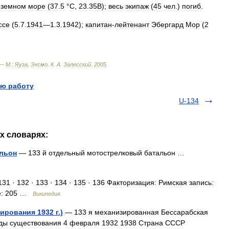
иземном
море
(
37
.
5
°
C
,
23
.
35В
);
весь
экипаж
(
45
чел
.)
погиб
.
ссе
(
5
.
7
.
1941
—
1
.
3
.
1942
);
капитан
-
лейтенант
Эбергард
Мор
(
2
 —
М
.
:
Яуза
,
Эксмо
.
К
.
А
.
Залесский
.
2005
.
ю работу
U-134
их словарях:
альон
— 133 й отдельный мотострелковый батальон …
31 · 132 · 133 · 134 · 135 · 136 Факторизация: Римская запись:
ое: 205 …
Википедия
рования 1932 г.)
— 133 я механизированная Бессарабская
оды существования 4 февраля 1932 1938 Страна СССР