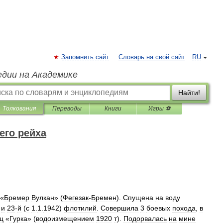
Запомнить сайт
Словарь на свой сайт
RU
едии на Академике
Найти!
Толкования
Переводы
Книги
Игры ⚽
его рейха
«
Бремер
Вулкан
» (
Фегезак
-
Бремен
).
Спущена
на
воду
)
и
23
-
й
(
с
1
.
1
.
1942
)
флотилий
.
Совершила
3
боевых
похода
,
в
ц
«
Гурка
» (
водоизмещением
1920
т
).
Подорвалась
на
мине