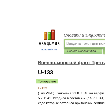
Словари и энциклоп
academic.ru
Военно-морской флот Третьего рейха
Военно-морской флот Треть
U-133
Толкование
U
-
133
(
Тип
VII
-
С
).
Заложена
21
.
8
.
1940
на
верфи
5
.
7
.
1941
.
Входила
в
состав
7
-
й
(
с
5
.
7
.
1941
ходе
которых
потопила
британский
эсмине