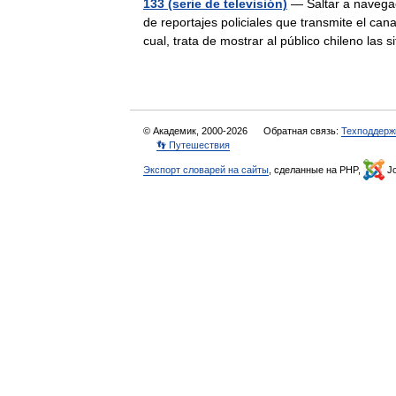
133 (serie de televisión)
— Saltar a navegac
de reportajes policiales que transmite el ca
cual, trata de mostrar al público chileno la
© Академик, 2000-2026
Обратная связь:
Техподдерж
👣 Путешествия
Экспорт словарей на сайты
, сделанные на PHP,
Jo