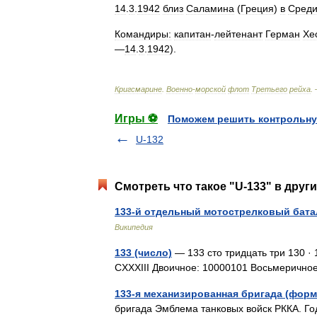
14
.
3
.
1942
близ
Саламина
(
Греция
)
в
Сред
Командиры:
капитан
-
лейтенант
Герман
Хе
—
14
.
3
.
1942
).
Кригсмарине
.
Военно
-
морской
флот
Третьего
рейха
.
Игры ⚽
Поможем решить контрольну
U-132
Смотреть что такое "U-133" в друг
133-й отдельный мотострелковый бат
Википедия
133 (число)
— 133 сто тридцать три 130 · 1
CXXXIII Двоичное: 10000101 Восьмеричн
133-я механизированная бригада (форми
бригада Эмблема танковых войск РККА. Г